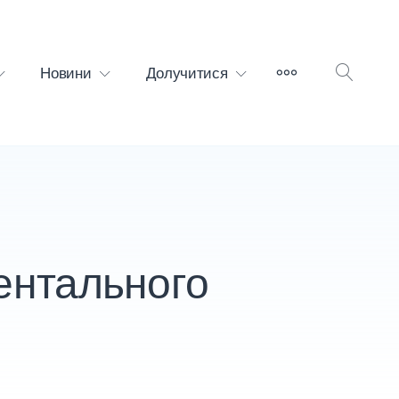
БІЛЬШЕ
Новини
Долучитися
ВІДК
ПОШ
ентального