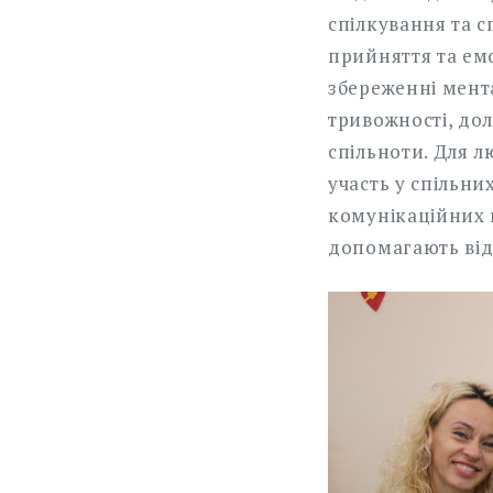
спілкування та с
прийняття та емо
збереженні мент
тривожності, дол
спільноти. Для 
участь у спільн
комунікаційних н
допомагають відч