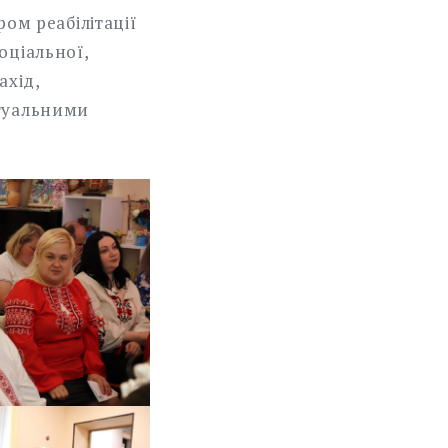
ром реабілітації
оціальної,
ахід,
ктуальними