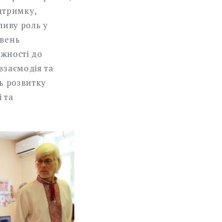
ідтримку,
ливу роль у
івень
ежності до
взаємодія та
ь розвитку
 та