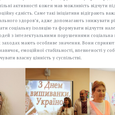
пільні активності кожен мав можливість відчути п
ційну єдність. Саме такі ініціативи відіграють важ
ального здоров’я, адже допомагають знижувати р
ати соціальну ізоляцію та формувати відчуття нал
людей з інтелектуальними порушеннями соціальна 
их заходах мають особливе значення. Вони сприяют
авичок, емоційної стабільності, впевненості у собі
увати власну цінність у суспільстві.